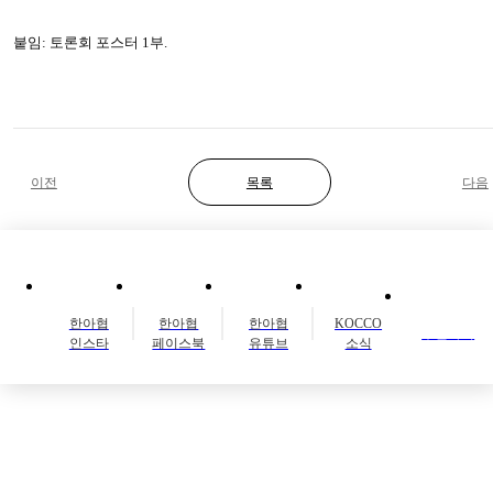
붙임: 토론회 포스터 1부.
이전
목록
다음
한아협
한아협
한아협
KOCCO
후원하기
인스타
페이스북
유튜브
소식
우리 ) 1005-602-732503 / 국민 ) 040037-04-004918
( 예금주 : 한국아동단체협의회 )
02-831-1930