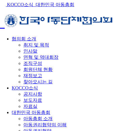
KOCCO소식
대한민국 아동총회
협의회 소개
취지 및 목적
인사말
연혁 및 역대회장
조직구성
회원단체 현황
재정보고
찾아오시는 길
KOCCO소식
공지사항
보도자료
자료실
대한민국 아동총회
아동총회 소개
아동권리협약의 이해
아동권리협약