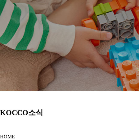
KOCCO소식
HOME