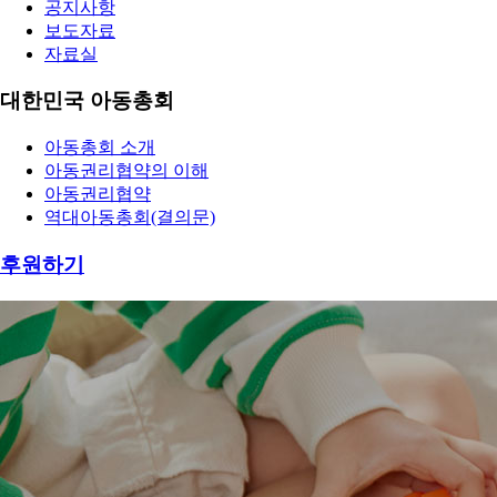
공지사항
보도자료
자료실
대한민국 아동총회
아동총회 소개
아동권리협약의 이해
아동권리협약
역대아동총회(결의문)
후원하기