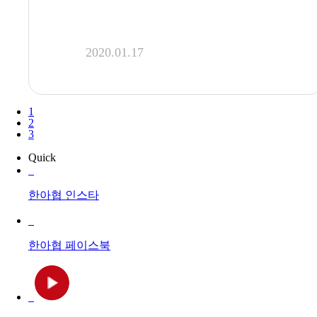
원수, 훈격 등)은 추후 심사를
2020.01.17
1
2
3
Quick
한아협
인스타
한아협
페이스북